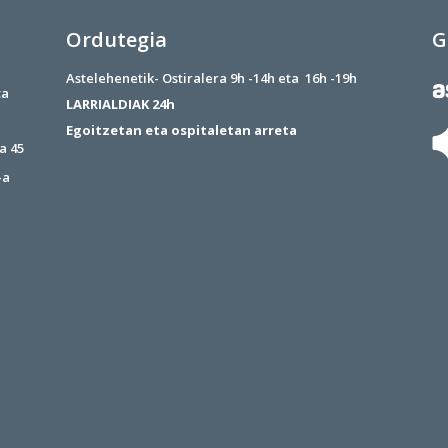
Ordutegia
G
Astelehenetik- Ostiralera 9h -14h eta 16h -19h
ta
LARRIALDIAK 24h
Egoitzetan eta ospitaletan arreta
a 45
-a