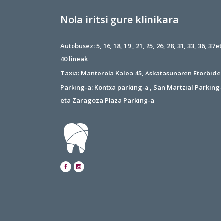
Nola iritsi gure klinikara
Autobusez: 5, 16, 18, 19 , 21, 25, 26, 28, 31, 33, 36, 37e
40 lineak
Taxia: Manterola Kalea 45, Askatasunaren Etorbide
Parking-a: Kontxa parking-a , San Martzial Parking
eta Zaragoza Plaza Parking-a