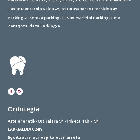
Taxia: Manterola Kalea 45, Askatasunaren Etorbidea 45
Parking-a: Kontxa parking-a , San Martzial Parking-a eta
Zaragoza Plaza Parking-a
Ordutegia
Astelehenetik- Ostiralera 9h -14h eta 16h -19h
LARRIALDIAK 24h
Egoitzetan eta ospitaletan arreta