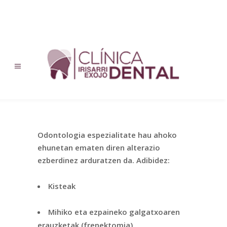
Aho Kirurgia
Odontologia espezialitate hau ahoko
ehunetan ematen diren alterazio
ezberdinez arduratzen da. Adibidez:
Kisteak
Mihiko eta ezpaineko galgatxoaren
erauzketak (frenektomia)