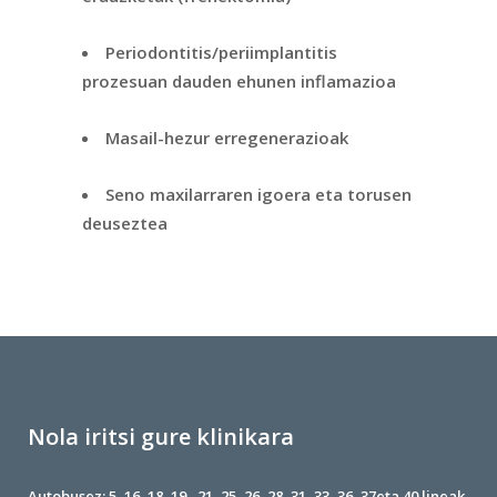
Periodontitis/periimplantitis
prozesuan dauden ehunen inflamazioa
Masail-hezur erregenerazioak
Seno maxilarraren igoera eta torusen
deuseztea
Nola iritsi gure klinikara
Autobusez: 5, 16, 18, 19 , 21, 25, 26, 28, 31, 33, 36, 37eta 40 lineak