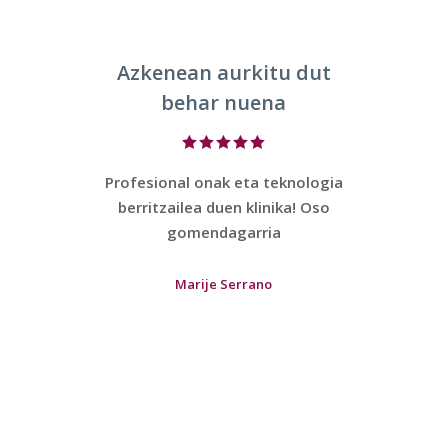
Azkenean aurkitu dut
behar nuena
Profesional onak eta teknologia
berritzailea duen klinika! Oso
gomendagarria
Marije Serrano