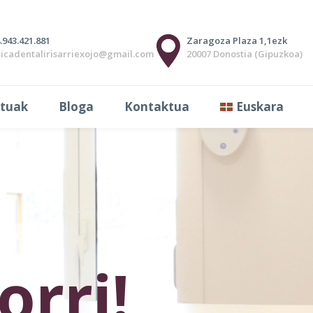
.943.421.881
Zaragoza Plaza 1,1ezk
nicadentalirisarriexojo@gmail.com
20007 Donostia (Gipuzkoa)
tuak
Bloga
Kontaktua
Euskara
orri!