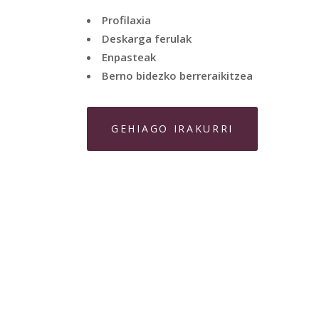
Protesi mugikorren ezartzea
GEHIAGO IRAKURRI