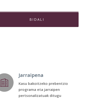
Jarraipena
Kasu bakoitzeko prebentzio
programa eta jarraipen
pertsonalizatuak ditugu