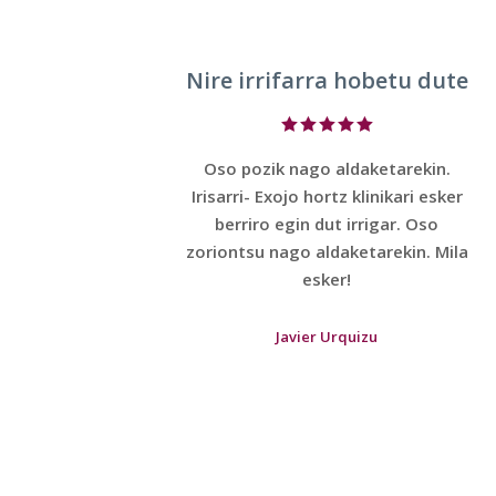
Nire irrifarra hobetu dute
Oso pozik nago aldaketarekin.
Irisarri- Exojo hortz klinikari esker
berriro egin dut irrigar. Oso
zoriontsu nago aldaketarekin. Mila
esker!
Javier Urquizu