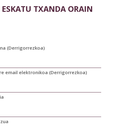
ESKATU TXANDA ORAIN
ena (Derrigorrezkoa)
re email elektronikoa (Derrigorrezkoa)
ia
zua