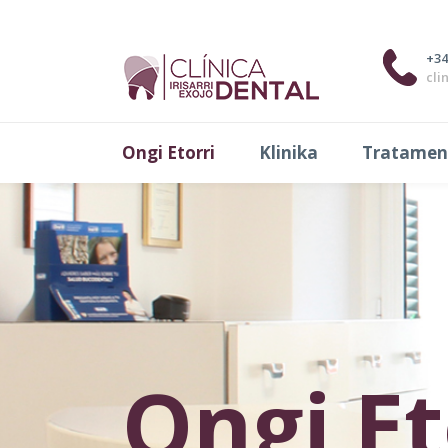
+34
cli
Ongi Etorri
Klinika
Tratamen
Ongi Et