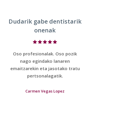
Dudarik gabe dentistarik
onenak
Oso profesionalak. Oso pozik
nago egindako lanaren
emaitzarekin eta jasotako tratu
pertsonalagatik.
Carmen Vegas Lopez