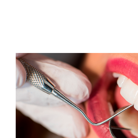
z-
da.
k