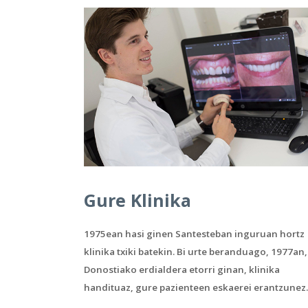
Gure Klinika
1975ean hasi ginen Santesteban inguruan hortz
klinika txiki batekin. Bi urte beranduago, 1977an,
Donostiako erdialdera etorri ginan, klinika
handituaz, gure pazienteen eskaerei erantzunez.