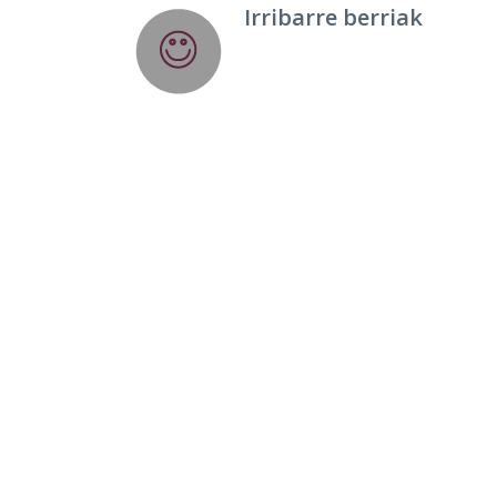
Irribarre berriak
Paz