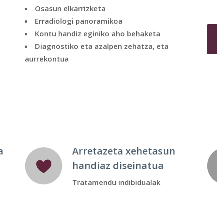
Osasun elkarrizketa
Erradiologi panoramikoa
Kontu handiz eginiko aho behaketa
Diagnostiko eta azalpen zehatza, eta
aurrekontua
a
Arretazeta xehetasun
handiaz diseinatua
Tratamendu indibidualak