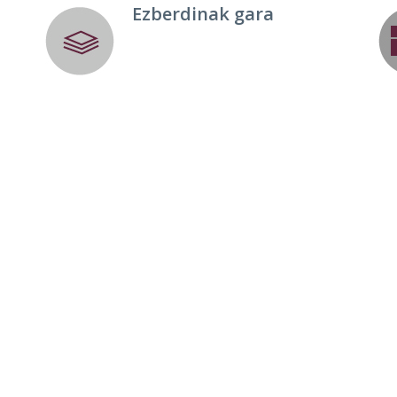
Ezberdinak gara
ienteen iritziak inporta 