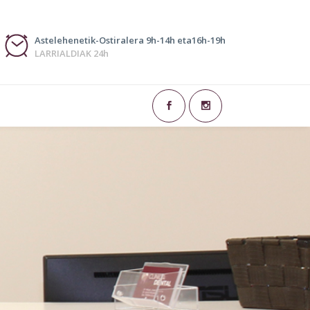
Astelehenetik-Ostiralera 9h-14h eta16h-19h
LARRIALDIAK 24h