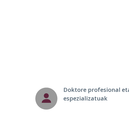
Doktore profesional et
espezializatuak