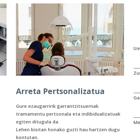
Iz
Zu
Arreta Pertsonalizatua
Ga
Gure ezaugarririk garrantzitsuernak
tramamentu pertsonala eta indibidualizatuak
egiten ditugula da.
Me
Lehen bisitan honako guzti hau hartzen dugu
kontutan.