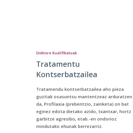
Doktore Kualifikatuak
Inplantologia
Odontologiaren barruan, inplantologia hort
inplanteak planifikatzen, jartzen eta
mantentze lana egiten duen espezialitatea 
Honela, estetika eta mastikatze sistemaren
funtzioa errekuperatzen dira.
Inplante unitario edo multipleak
Inplante motzak
Inbasiboak ez diren inplente monoblokea