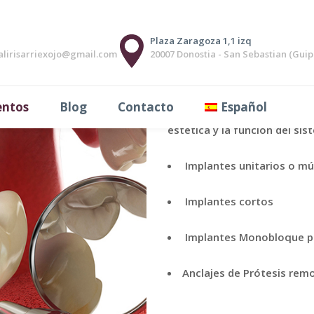
Plaza Zaragoza 1,1 izq
alirisarriexojo@gmail.com
20007 Donostia - San Sebastian (Gui
La implantología es la part
entos
Blog
Contacto
Español
reponer las piezas ausentes
estética y la función del si
Implantes unitarios o múl
Implantes cortos
Implantes Monobloque p
Anclajes de Prótesis remo