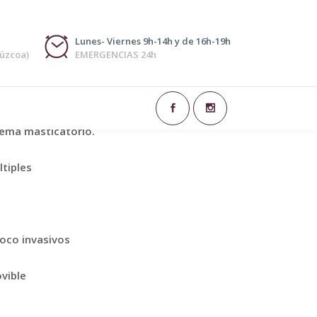
Lunes- Viernes 9h-14h y de 16h-19h
púzcoa)
EMERGENCIAS 24h
e de la odontología que se encarga de
 con implantes dentales, recuperando la
stema masticatorio.
tiples
oco invasivos
vible