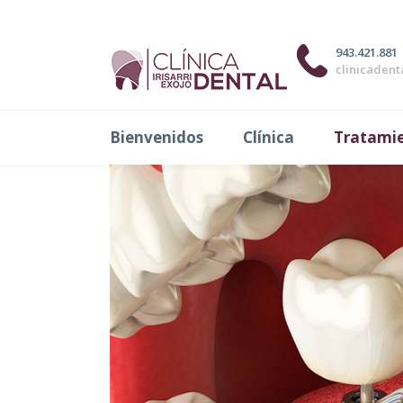
Implantología
943.421.881
clinicadent
Bienvenidos
Clínica
Tratami