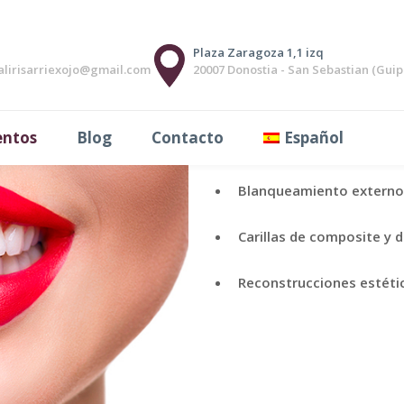
tica
Plaza Zaragoza 1,1 izq
alirisarriexojo@gmail.com
20007 Donostia - San Sebastian (Gui
La odontología estética es 
entos
Blog
Contacto
Español
mejorar la armonía de la son
Blanqueamiento externo 
Carillas de composite y 
Reconstrucciones estéti