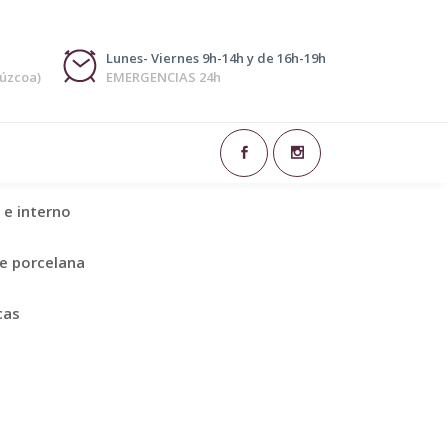
Lunes- Viernes 9h-14h y de 16h-19h
púzcoa)
EMERGENCIAS 24h
la parte de la odontología encargada de
risa.
e interno
de porcelana
cas