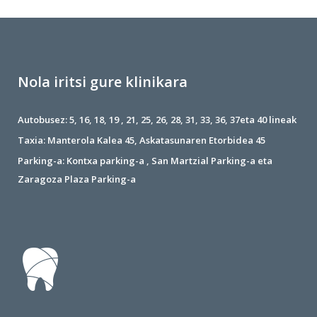
Nola iritsi gure klinikara
Autobusez: 5, 16, 18, 19 , 21, 25, 26, 28, 31, 33, 36, 37eta 40 lineak
Taxia: Manterola Kalea 45, Askatasunaren Etorbidea 45
Parking-a: Kontxa parking-a , San Martzial Parking-a eta
Zaragoza Plaza Parking-a