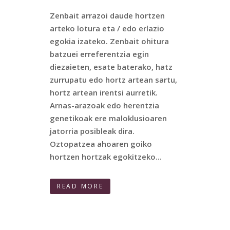
Zenbait arrazoi daude hortzen
arteko lotura eta / edo erlazio
egokia izateko. Zenbait ohitura
batzuei erreferentzia egin
diezaieten, esate baterako, hatz
zurrupatu edo hortz artean sartu,
hortz artean irentsi aurretik.
Arnas-arazoak edo herentzia
genetikoak ere maloklusioaren
jatorria posibleak dira.
Oztopatzea ahoaren goiko
hortzen hortzak egokitzeko...
READ MORE