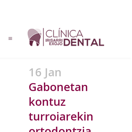
16 Jan
Gabonetan
kontuz
turroiarekin
ortodontzia