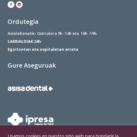
Ordutegia
Astelehenetik- Ostiralera 9h -14h eta 16h -19h
LARRIALDIAK 24h
Egoitzetan eta ospitaletan arreta
Gure Aseguruak
Usamos cookies en nuestro sitio web para brindarle la