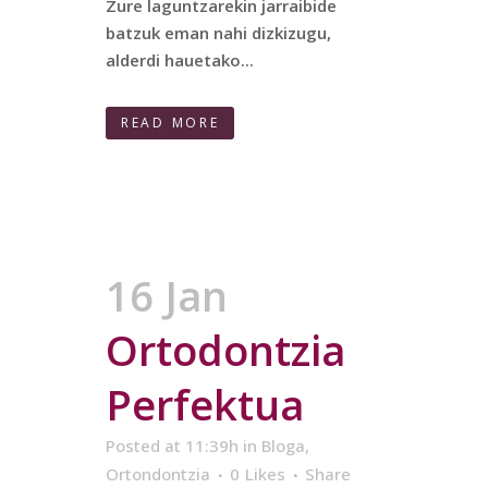
Zure laguntzarekin jarraibide
batzuk eman nahi dizkizugu,
alderdi hauetako...
READ MORE
16 Jan
Ortodontzia
Perfektua
Posted at 11:39h
in
Bloga
,
Ortondontzia
0
Likes
Share