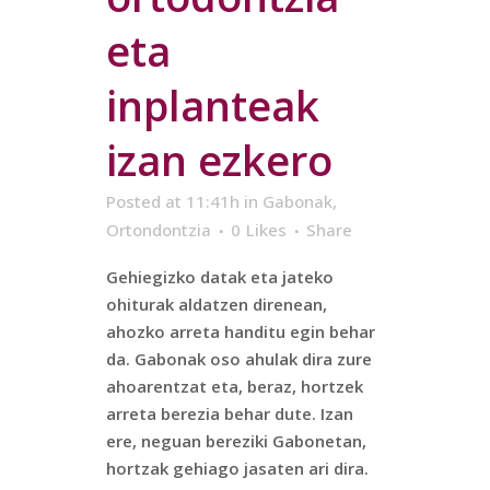
eta
inplanteak
izan ezkero
Posted at 11:41h
in
Gabonak
,
Ortondontzia
0
Likes
Share
Gehiegizko datak eta jateko
ohiturak aldatzen direnean,
ahozko arreta handitu egin behar
da. Gabonak oso ahulak dira zure
ahoarentzat eta, beraz, hortzek
arreta berezia behar dute. Izan
ere, neguan bereziki Gabonetan,
hortzak gehiago jasaten ari dira.