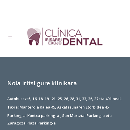
No posts were found.
Nola iritsi gure klinikara
Autobusez: 5, 16, 18, 19 , 21, 25, 26, 28, 31, 33, 36, 37eta 40 lineak
Taxia: Manterola Kalea 45, Askatasunaren Etorbidea 45
Parking-a: Kontxa parking-a , San Martzial Parking-a eta
Zaragoza Plaza Parking-a