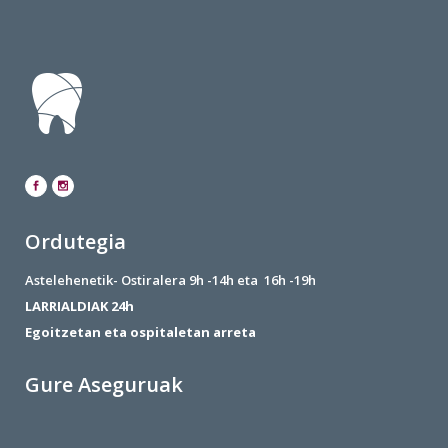
Ordutegia
Astelehenetik- Ostiralera 9h -14h eta 16h -19h
LARRIALDIAK 24h
Egoitzetan eta ospitaletan arreta
Gure Aseguruak