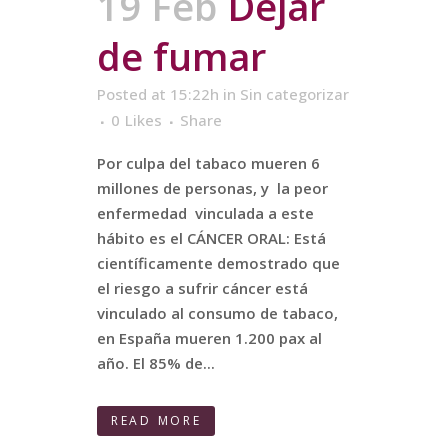
19 Feb
Dejar
de fumar
Posted at 15:22h
in
Sin categorizar
0
Likes
Share
Por culpa del tabaco mueren 6
millones de personas, y la peor
enfermedad vinculada a este
hábito es el CÁNCER ORAL: Está
científicamente demostrado que
el riesgo a sufrir cáncer está
vinculado al consumo de tabaco,
en España mueren 1.200 pax al
año. El 85% de...
READ MORE